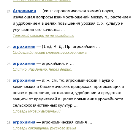
Словарь ботанических терминов
Агрохимия
— (син.: агрономическая химия) наука,
24
изучающая вопросы взаимоотношений между п., растением
и удобрением в целях повышения урожая с. х. культур и
улучшения его качества …
Толковый словарь по почвоведению
агрохимия
— (1 ж), Р., Д., Пр. агрохи/мии …
25
Орфографический словарь русского языка
агрохимия
— агрохи/мия, и …
26
Слитно. Раздельно. Через дефис.
агрохимия
— и; ж. см. тж. агрохимический Наука о
27
химических и биохимических процессах, протекающих в
почве и растениях, их питании, удобрении и средствах
защиты от вредителей в целях повышения урожайности
сельскохозяйственных культур …
Словарь многих выражений
агрохимия
— агрономическая химия …
28
Словарь сокращений русского языка