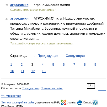
агрохимия
— агрономическая химия …
29
Cловарь химических синонимов I
агрохимия
— АГРОХИМИЯ, и, ж Наука о химических
30
процессах в почве и растениях и о применении удобрений.
Татьяна Михайловна Воронина, крупный специалист в
области агрохимии, охотно делилась знаниями с молодыми
специалистами …
Толковый словарь русских существительных
Страницы
←
Предыдущая
Следующая
→
1
2
3
4
5
6
7
8
9
10
11
12
13
© Академик, 2000-2026
18+
Обратная связь:
Техподдержка
,
Реклама на сайте
👣 Путешествия
Экспорт словарей на сайты
, сделанные на PHP,
Joomla,
Drupal,
WordPress, MODx.