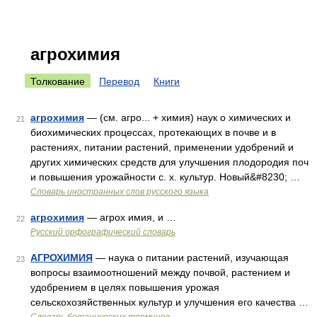
агрохимия
Толкование
Перевод
Книги
агрохимия
— (см. агро... + химия) наук о химических и
21
биохимических процессах, протекающих в почве и в
растениях, питании растений, применении удобрений и
других химических средств для улучшения плодородия поч
и повышения урожайности с. х. культур. Новый&#8230; …
Словарь иностранных слов русского языка
агрохимия
— агрох имия, и …
22
Русский орфографический словарь
АГРОХИМИЯ
— наука о питании растений, изучающая
23
вопросы взаимоотношений между почвой, растением и
удобрением в целях повышения урожая
сельскохозяйственных культур и улучшения его качества …